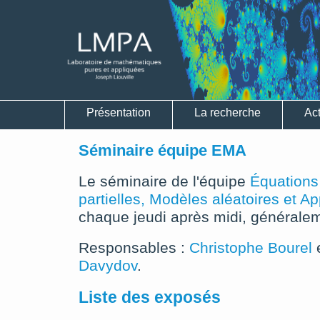
Présentation
La recherche
Act
Séminaire équipe EMA
Le séminaire de l'équipe
Équations
partielles, Modèles aléatoires et A
chaque jeudi après midi, générale
Responsables :
Christophe Bourel
Davydov
.
Liste des exposés