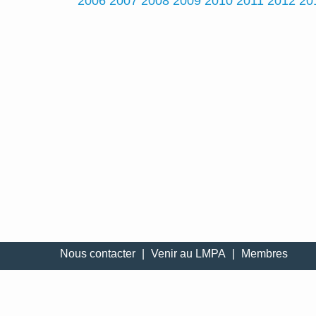
2006
2007
2008
2009
2010
2011
2012
20
Nous contacter
|
Venir au LMPA
|
Membres