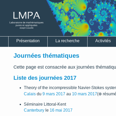
Présentation
La recherche
Activités
Journées thématiques
Cette page est consacrée aux journées thémati
Liste des journées 2017
Theory of the incompressible Navier-Stokes system
Calais
du
9 mars 2017
au
10 mars 2017
(⊕ résumé
Séminaire Littoral-Kent
Canterbury
le
16 mai 2017