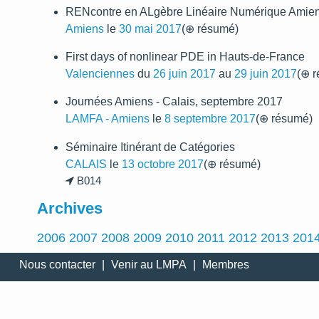
RENcontre en ALgèbre Linéaire Numérique Ami
Amiens
le
30 mai 2017
(⊕ résumé)
First days of nonlinear PDE in Hauts-de-France
Valenciennes
du
26 juin 2017
au
29 juin 2017
(⊕ 
Journées Amiens - Calais, septembre 2017
LAMFA - Amiens
le
8 septembre 2017
(⊕ résumé)
Séminaire Itinérant de Catégories
CALAIS
le
13 octobre 2017
(⊕ résumé)
B014
Archives
2006
2007
2008
2009
2010
2011
2012
2013
201
Nous contacter
|
Venir au LMPA
|
Membres