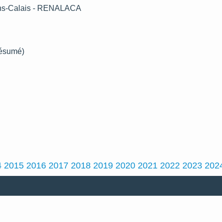
ens-Calais - RENALACA
résumé)
4
2015
2016
2017
2018
2019
2020
2021
2022
2023
202