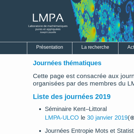
Présentation
La recherche
Act
Journées thématiques
Cette page est consacrée aux jour
organisées par des membres du L
Liste des journées 2019
Séminaire Kent–Littoral
LMPA-ULCO
le
30 janvier 2019
(⊕
Journées Entropie Mots et Statis