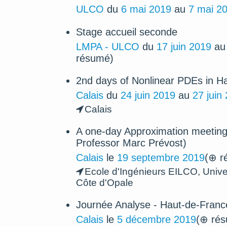
ULCO
du
6 mai 2019
au
7 mai 2
Stage accueil seconde
LMPA - ULCO
du
17 juin 2019
a
résumé)
2nd days of Nonlinear PDEs in H
Calais
du
24 juin 2019
au
27 juin
Calais
A one-day Approximation meeting
Professor Marc Prévost)
Calais
le
19 septembre 2019
(⊕ r
Ecole d'Ingénieurs EILCO, Univers
Côte d'Opale
Journée Analyse - Haut-de-Franc
Calais
le
5 décembre 2019
(⊕ ré