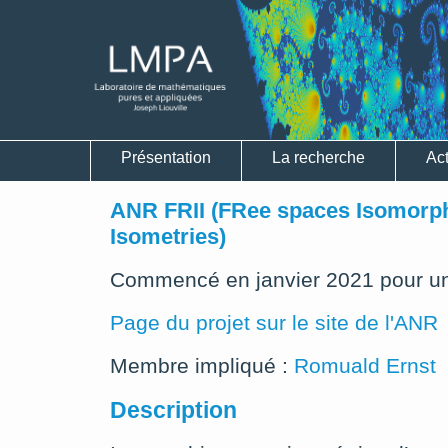
Présentation
La recherche
Act
ANR FRII (FRee spaces Isomorp
Isometries)
Commencé en janvier 2021 pour un
Page du projet sur le site de l'ANR
Membre impliqué :
Romuald Ernst
Description